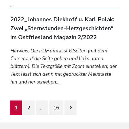
…
2022_Johannes Diekhoff u. Karl Polak:
Zwei „Sternstunden-Herzgeschichten“
im Ostfriesland Magazin 2/2022
Hinweis: Die PDF umfasst 6 Seiten (mit dem
Curser auf die Seite gehen und links unten
blättern). Die Textgröße mit Zoom einstellen; der
Text lässt sich dann mit gedrückter Maustaste
hin und her schieben.
…
Seitennummerierung
1
2
…
16
der
Beiträge