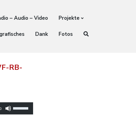
dio – Audio – Video
Projekte
grafisches
Dank
Fotos
WF-RB-
Pfeiltasten
0
Hoch/Runter
benutzen,
um