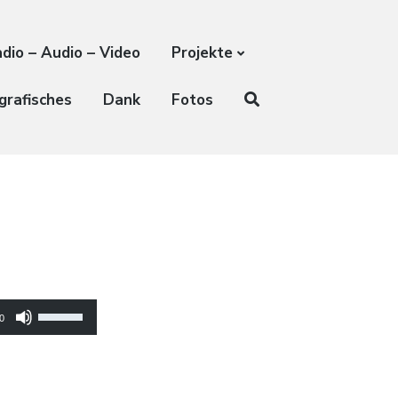
dio – Audio – Video
Projekte
grafisches
Dank
Fotos
Pfeiltasten
0
Hoch/Runter
benutzen,
um